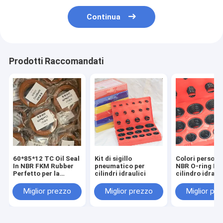
Continua
Prodotti Raccomandati
60*85*12 TC Oil Seal
Kit di sigillo
Colori persona
In NBR FKM Rubber
pneumatico per
NBR O-ring Kit
Perfetto per la
cilindri idraulici
cilindro idraul
sigillatura
scavatore inie
Oil Seal Set
Miglior prezzo
Miglior prezzo
Miglior pr