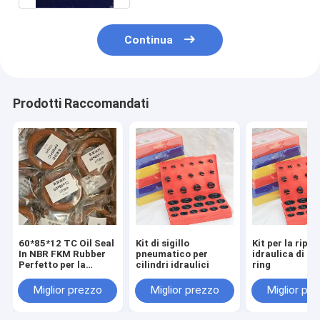
Continua
Prodotti Raccomandati
60*85*12 TC Oil Seal
Kit di sigillo
Kit per la ripa
In NBR FKM Rubber
pneumatico per
idraulica di ti
Perfetto per la
cilindri idraulici
ring
sigillatura
Miglior prezzo
Miglior prezzo
Miglior pr