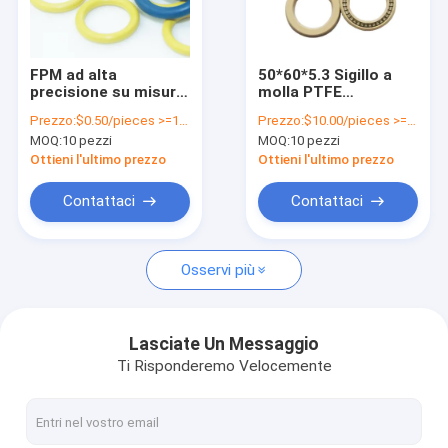
Chi siamo
Fatory Tour
FPM ad alta
50*60*5.3 Sigillo a
precisione su misura
molla PTFE
Controllo di qualità
FFKM HNBR NBR FKM
resistente alla
Prezzo:
$0.50/pieces >=10 pieces
Prezzo:
$10.00/pieces >=10 pieces
Silicone EPDM
tensione con
MOQ:
10 pezzi
MOQ:
10 pezzi
Rubber O-Ring Seal
resistenza alle alte
Contattaci
OEM/ODM
temperature
Ottieni l'ultimo prezzo
Ottieni l'ultimo prezzo
notizie
Contattaci
Contattaci
Richiedere un preventivo
Osservi più
Cinghia di V
Lasciate Un Messaggio
Ti Risponderemo Velocemente
Cinture trasportatrici in gomma
Sigillo di olio