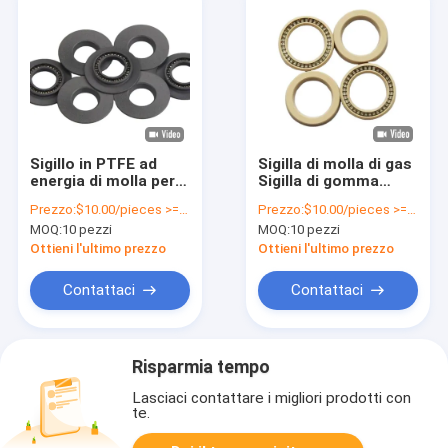
Sigillo in PTFE ad
Sigilla di molla di gas
energia di molla per
Sigilla di gomma
tutte le industrie
Resistenza alla
Prezzo:
$10.00/pieces >=10 pieces
Prezzo:
$10.00/pieces >=10 pieces
tensione/resistenza
MOQ:
10 pezzi
MOQ:
10 pezzi
alle alte temperature
Ottieni l'ultimo prezzo
Ottieni l'ultimo prezzo
Contattaci
Contattaci
Risparmia tempo
Lasciaci contattare i migliori prodotti con
te.