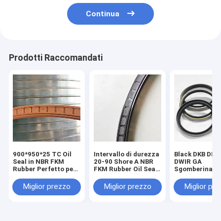
Continua
Prodotti Raccomandati
900*950*25 TC Oil
Intervallo di durezza
Black DKB DKB
Seal in NBR FKM
20-90 Shore A NBR
DWIR GA
Rubber Perfetto per
FKM Rubber Oil Seal
Sgomberinator
applicazioni di
600*640*20 per tutte
polvere sigilli d
sigillamento
le industrie
sigillo per res
Miglior prezzo
Miglior prezzo
Miglior pr
alle alte temp