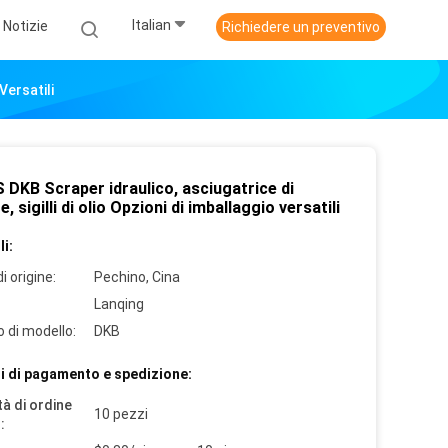
Italian
Notizie
Richiedere un preventivo
Versatili
 DKB Scraper idraulico, asciugatrice di
e, sigilli di olio Opzioni di imballaggio versatili
i:
i origine:
Pechino, Cina
Lanqing
 di modello:
DKB
i di pagamento e spedizione:
à di ordine
10 pezzi
: