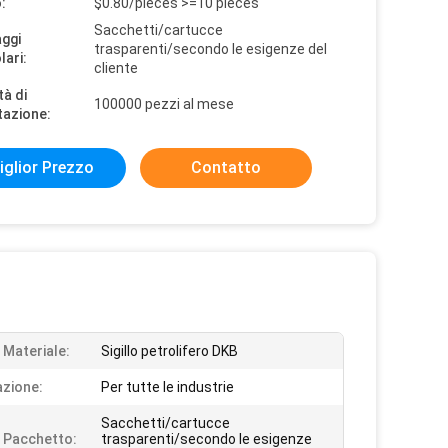
:
$0.80/pieces >=10 pieces
Sacchetti/cartucce
aggi
trasparenti/secondo le esigenze del
lari:
cliente
tà di
100000 pezzi al mese
tazione:
iglior Prezzo
Contatto
 Materiale:
Sigillo petrolifero DKB
azione:
Per tutte le industrie
Sacchetti/cartucce
i Pacchetto:
trasparenti/secondo le esigenze