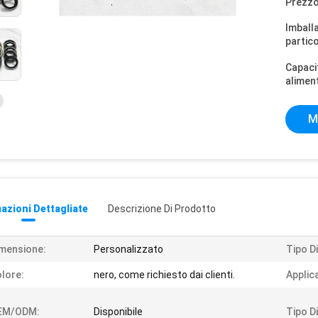
Prezzo
Imball
partico
Capaci
alimen
M
azioni Dettagliate
Descrizione Di Prodotto
mensione:
Personalizzato
Tipo Di
lore:
nero, come richiesto dai clienti.
Applic
EM/ODM:
Disponibile
Tipo D