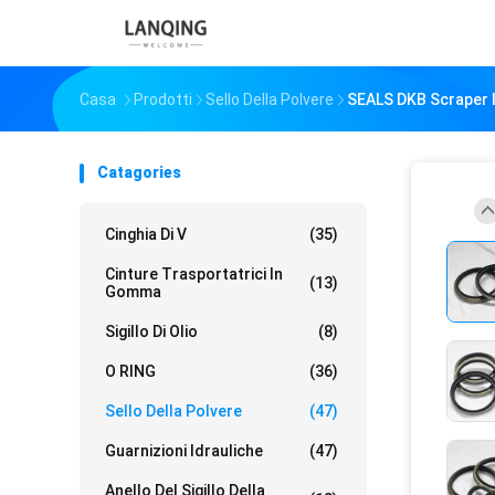
Casa
Prodotti
Sello Della Polvere
SEALS DKB Scraper Idr
Catagories
Cinghia Di V
(35)
Cinture Trasportatrici In
(13)
Gomma
Sigillo Di Olio
(8)
O RING
(36)
Sello Della Polvere
(47)
Guarnizioni Idrauliche
(47)
Anello Del Sigillo Della