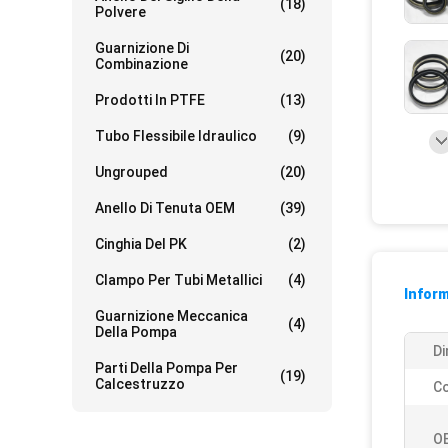
(18)
Polvere
Guarnizione Di
(20)
Combinazione
Prodotti In PTFE
(13)
Tubo Flessibile Idraulico
(9)
Ungrouped
(20)
Anello Di Tenuta OEM
(39)
Cinghia Del PK
(2)
Clampo Per Tubi Metallici
(4)
Inform
Guarnizione Meccanica
(4)
Della Pompa
Di
Parti Della Pompa Per
(19)
Calcestruzzo
Co
O