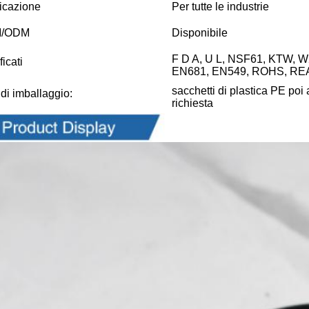
icazione
Per tutte le industrie
/ODM
Disponibile
F D A, U L, NSF61, KTW, 
ficati
EN681, EN549, ROHS, REA
sacchetti di plastica PE poi 
 di imballaggio:
richiesta