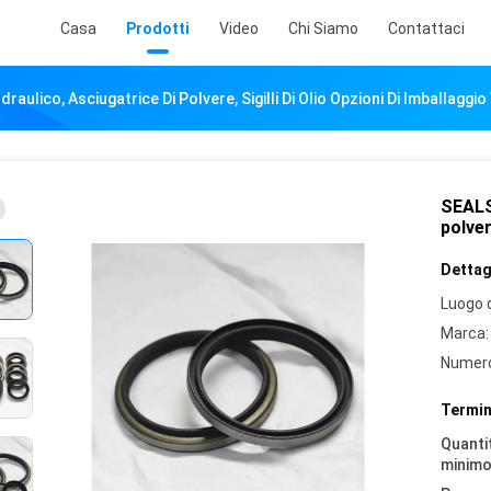
Casa
Prodotti
Video
Chi Siamo
Contattaci
aulico, Asciugatrice Di Polvere, Sigilli Di Olio Opzioni Di Imballaggio 
SEALS
polver
Dettagl
Luogo d
Marca:
Numero
Termin
Quantit
minimo