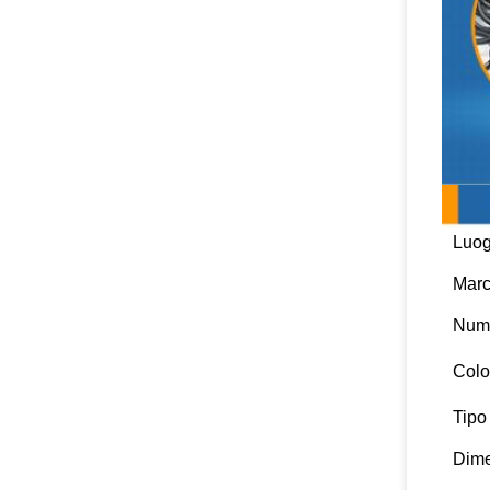
Luog
Marc
Nume
Colo
Tipo
Dim