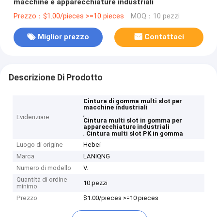
macchine e apparecchiature industriali
Prezzo：$1.00/pieces >=10 pieces
MOQ：10 pezzi
Miglior prezzo
Contattaci
Descrizione Di Prodotto
Cintura di gomma multi slot per
macchine industriali
,
Evidenziare
Cintura multi slot in gomma per
apparecchiature industriali
,
Cintura multi slot PK in gomma
Luogo di origine
Hebei
Marca
LANIQNG
Numero di modello
V.
Quantità di ordine
10 pezzi
minimo
Prezzo
$1.00/pieces >=10 pieces