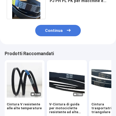
PJ PH PL PK per macchine e
apparecchiature industriali
Continua
Prodotti Raccomandati
Cintura V resistente
V-Cintura di guida
Cintura
alle alte temperature
per motociclette
trasportatrice
resistente ad alte
triangolare in
temperature per
gomma per ind