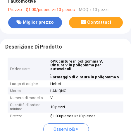
l'automotive
Prezzo：$1.00/pieces >=10 pieces
MOQ：10 pezzi
Miglior prezzo
Contattaci
Descrizione Di Prodotto
,
6PK cinture in poligomma V
Cinture V in poligomma per
Evidenziare
autoveicoli
,
Formaggio di cinture in poligomma V
Luogo di origine
Hebei
Marca
LANIQNG
Numero di modello
V.
Quantità di ordine
10 pezzi
minimo
Prezzo
$1.00/pieces >=10 pieces
Osservi più