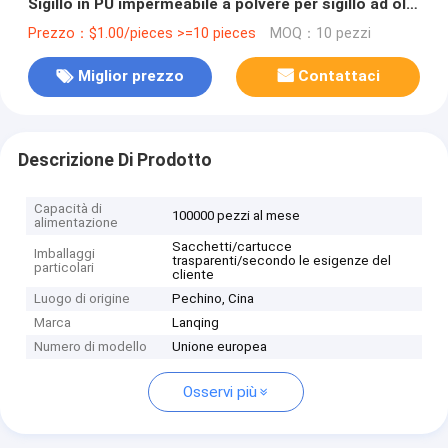
Sigillo in PU impermeabile a polvere per sigillo ad olio
a doppio uso
Prezzo：$1.00/pieces >=10 pieces
MOQ：10 pezzi
Miglior prezzo
Contattaci
Descrizione Di Prodotto
Capacità di
100000 pezzi al mese
alimentazione
Sacchetti/cartucce
Imballaggi
trasparenti/secondo le esigenze del
particolari
cliente
Luogo di origine
Pechino, Cina
Marca
Lanqing
Numero di modello
Unione europea
Osservi più