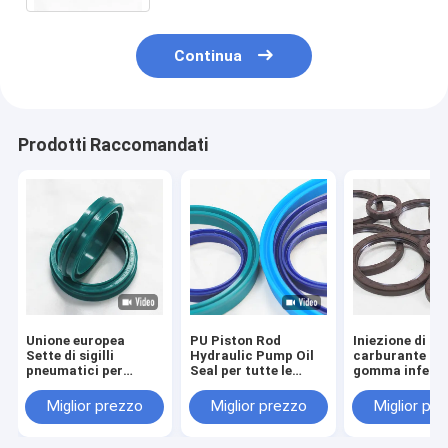
Continua
Prodotti Raccomandati
Unione europea
PU Piston Rod
Iniezione di
Sette di sigilli
Hydraulic Pump Oil
carburante Sott
pneumatici per
Seal per tutte le
gomma inferio
asciugamani a
industrie Durezza
Oring con
candeggina per
20-90 Shore A
prestazioni
Miglior prezzo
Miglior prezzo
Miglior pr
anello di sigillo d'aria
eccellenti Per 
PU NBR per
le industrie
resistenza alle alte