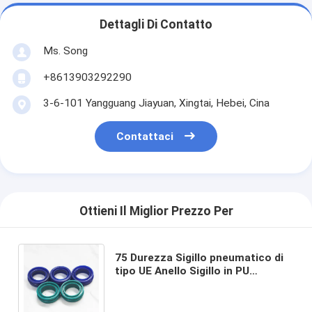
Dettagli Di Contatto
Ms. Song
+8613903292290
3-6-101 Yangguang Jiayuan, Xingtai, Hebei, Cina
Contattaci
Ottieni Il Miglior Prezzo Per
75 Durezza Sigillo pneumatico di
tipo UE Anello Sigillo in PU
impermeabile a polvere per sigillo
ad olio a doppio uso