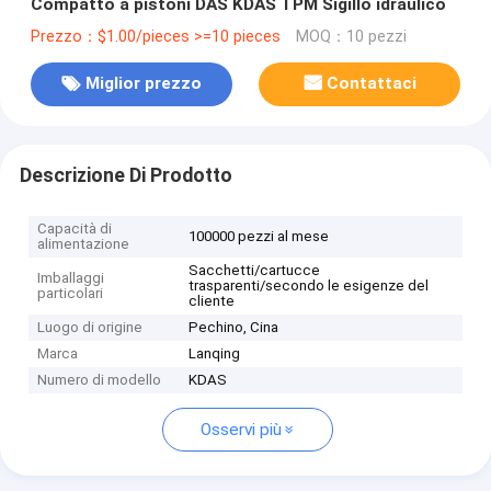
Compatto a pistoni DAS KDAS TPM Sigillo idraulico
Prezzo：$1.00/pieces >=10 pieces
MOQ：10 pezzi
Miglior prezzo
Contattaci
Descrizione Di Prodotto
Capacità di
100000 pezzi al mese
alimentazione
Sacchetti/cartucce
Imballaggi
trasparenti/secondo le esigenze del
particolari
cliente
Luogo di origine
Pechino, Cina
Marca
Lanqing
Numero di modello
KDAS
Osservi più