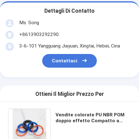
Dettagli Di Contatto
Ms. Song
+8613903292290
3-6-101 Yangguang Jiayuan, Xingtai, Hebei, Cina
Contattaci
Ottieni Il Miglior Prezzo Per
Vendite colorate PU NBR POM
doppio effetto Compatto a
pistoni DAS KDAS TPM Sigillo
idraulico