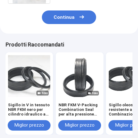
Continua
Prodotti Raccomandati
Sigillo in V in tessuto
NBR FKM V-Packing
Sigillo oleoso
NBR FKM nero per
Combination Seal
resistente all'o
cilindro idraulico a
per alta pressione
Combinazione 
pistoni e per
idraulica OEM/ODM
resistenza all
imballaggio a
tensione in
Miglior prezzo
Miglior prezzo
Miglior pr
Chevron
temperatura