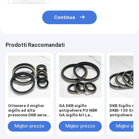
Continua
Prodotti Raccomandati
Ottenere il miglior
GA DKB sigillo
DKB Sigillo d'ol
sigillo ad alta
antipolvere PU NBR
DKBI-130 Sigil
pressione DKB serie
GA sigillo kit La
antipolvere Dk
olio per Jack
scelta ideale per
198-63-94170
idraulico da fornitori
tutte le industrie di
63-15370 176
Miglior prezzo
Miglior prezzo
Miglior pr
affidabili
sigillo
92240