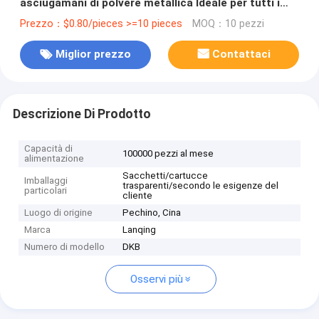
asciugamani di polvere metallica Ideale per tutti i
settori
Prezzo：$0.80/pieces >=10 pieces
MOQ：10 pezzi
Miglior prezzo
Contattaci
Descrizione Di Prodotto
Capacità di
100000 pezzi al mese
alimentazione
Sacchetti/cartucce
Imballaggi
trasparenti/secondo le esigenze del
particolari
cliente
Luogo di origine
Pechino, Cina
Marca
Lanqing
Numero di modello
DKB
Osservi più