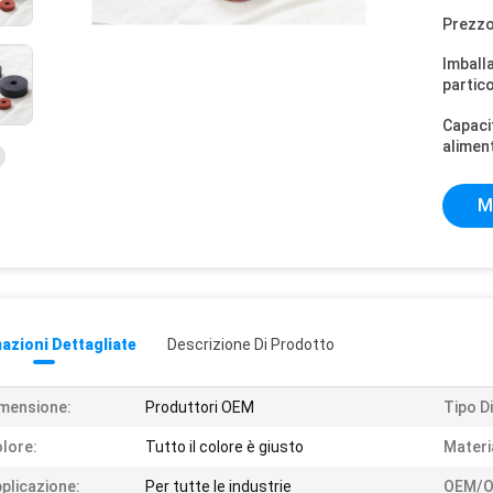
Prezzo
Imball
partico
Capaci
alimen
M
azioni Dettagliate
Descrizione Di Prodotto
mensione:
Produttori OEM
Tipo Di
lore:
Tutto il colore è giusto
Materi
plicazione:
Per tutte le industrie
OEM/O