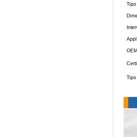
Tipo
Dim
Inte
Appl
OEM
Certi
Tipo
Dettag