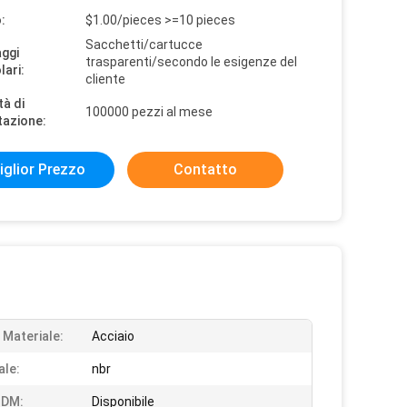
:
$1.00/pieces >=10 pieces
Sacchetti/cartucce
aggi
trasparenti/secondo le esigenze del
lari:
cliente
tà di
100000 pezzi al mese
tazione:
iglior Prezzo
Contatto
 Materiale:
Acciaio
ale:
nbr
DM:
Disponibile