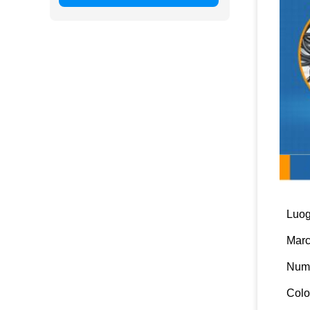
Param
Luog
Marc
Nume
Colo