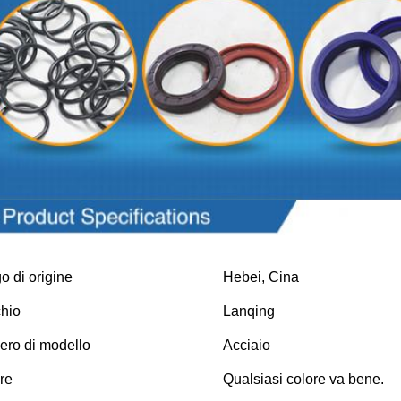
etri del prodotto
o di origine
Hebei, Cina
hio
Lanqing
ro di modello
Acciaio
re
Qualsiasi colore va bene.