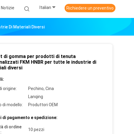
Italian
Notizie
Richiedere un preventivo
ie Di Materiali Diversi
t di gomma per prodotti di tenuta
alizzati FKM HNBR per tutte le industrie di
ali diversi
i:
i origine:
Pechino, Cina
Lanqing
 di modello:
Produttori OEM
i di pagamento e spedizione:
à di ordine
10 pezzi
: