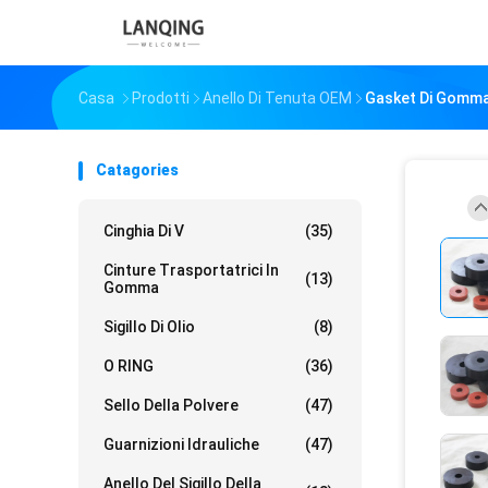
Casa
Prodotti
Anello Di Tenuta OEM
Gasket Di Gomma 
Catagories
Cinghia Di V
(35)
Cinture Trasportatrici In
(13)
Gomma
Sigillo Di Olio
(8)
O RING
(36)
Sello Della Polvere
(47)
Guarnizioni Idrauliche
(47)
Anello Del Sigillo Della