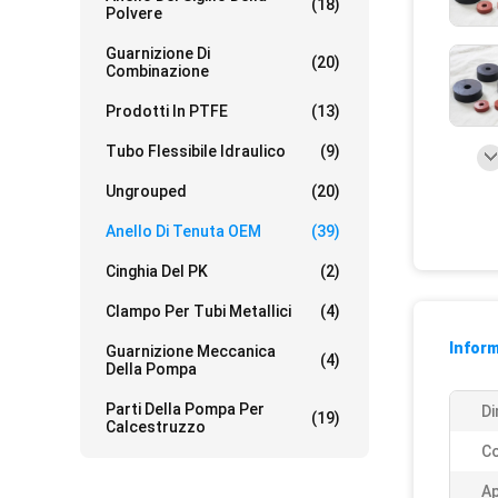
(18)
Polvere
Guarnizione Di
(20)
Combinazione
Prodotti In PTFE
(13)
Tubo Flessibile Idraulico
(9)
Ungrouped
(20)
Anello Di Tenuta OEM
(39)
Cinghia Del PK
(2)
Clampo Per Tubi Metallici
(4)
Inform
Guarnizione Meccanica
(4)
Della Pompa
Parti Della Pompa Per
Di
(19)
Calcestruzzo
Co
Ap