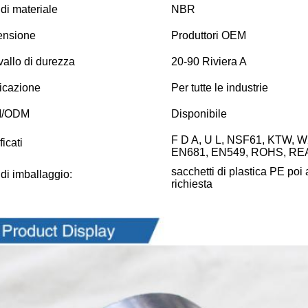
 di materiale
NBR
ensione
Produttori OEM
rvallo di durezza
20-90 Riviera A
icazione
Per tutte le industrie
/ODM
Disponibile
F D A, U L, NSF61, KTW, 
ficati
EN681, EN549, ROHS, REA
sacchetti di plastica PE poi 
 di imballaggio:
richiesta
li Immagini