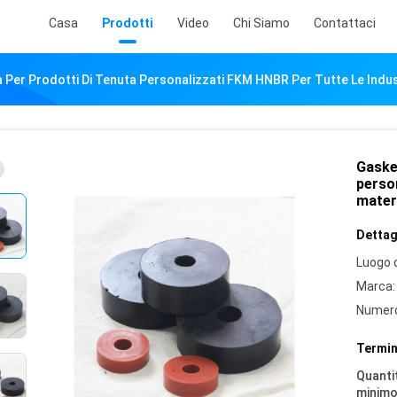
Casa
Prodotti
Video
Chi Siamo
Contattaci
Per Prodotti Di Tenuta Personalizzati FKM HNBR Per Tutte Le Industr
Gaske
person
materi
Dettagl
Luogo d
Marca:
Numero
Termin
Quantit
minimo