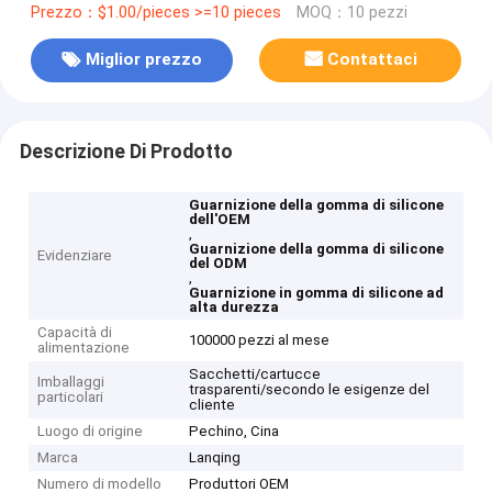
Prezzo：$1.00/pieces >=10 pieces
MOQ：10 pezzi
Miglior prezzo
Contattaci
Descrizione Di Prodotto
Guarnizione della gomma di silicone
dell'OEM
,
Guarnizione della gomma di silicone
Evidenziare
del ODM
,
Guarnizione in gomma di silicone ad
alta durezza
Capacità di
100000 pezzi al mese
alimentazione
Sacchetti/cartucce
Imballaggi
trasparenti/secondo le esigenze del
particolari
cliente
Luogo di origine
Pechino, Cina
Marca
Lanqing
Numero di modello
Produttori OEM